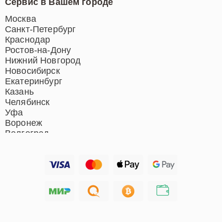
Сервис в Вашем городе
Ремонт индукционных плит
Ремонт роботов-пылесосов
Москва
Ремонт гладильных систем
Санкт-Петербург
Ремонт отпаривателей
Краснодар
Ремонт вертикальных
Ростов-на-Дону
пылесосов
Нижний Новгород
Новосибирск
Екатеринбург
Казань
Челябинск
Уфа
Воронеж
Волгоград
Барнаул
Ижевск
Тольятти
Ярославль
Саратов
Хабаровск
Томск
Тюмень