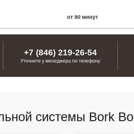
от 90
+7 (846) 219-26-54
от 60
Уточните у менеджера по телефону
от 60
от 50
льной системы Bork Bo
от 100