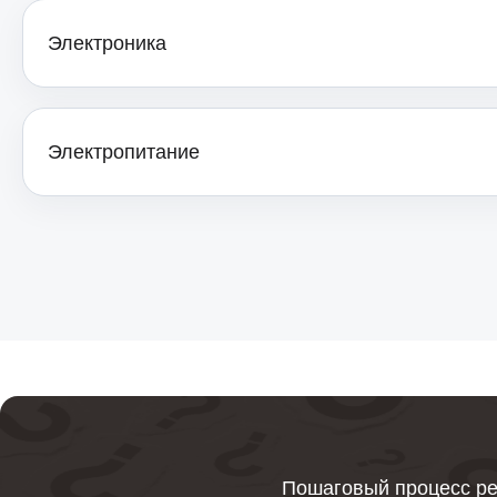
систем Bork
Электроника
Ремонт / восстановление мощности
подачи пара гладильных систем Bork
Электропитание
Ремонт / восстановление тена,
подошвы, нагревательного элемента
гладильных систем Bork
Ремонт / восстановление модуля
управления гладильных систем Bork
Ремонт верхней крышки (панели) с
коннектором парошланга гладильных
систем Bork
Пошаговый процесс ре
Ремонт или восстановление бойлера