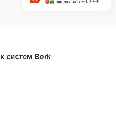
нам доверяют 🌟🌟🌟🌟🌟
х систем Bork