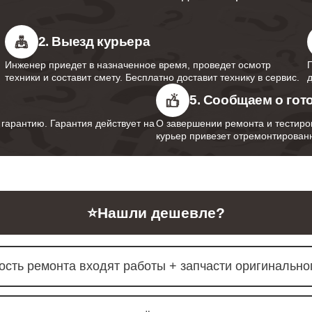
от 80
2. Выезд курьера
Инженер приедет в назначенное время, проведет осмотр
от 40
техники и составит смету. Бесплатно доставит технику в сервис.
5. Сообщаем о гот
арантию. Гарантия действует на
О завершении ремонта и тестиро
курьер привезет отремонтированн
от 70
от 110
⭐
Нашли дешевле?
ость ремонта входят работы + запчасти оригинальног
от 70