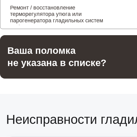
Ремонт / восстановление
терморегулятора утюга или
парогенератора гладильных систем
Bork
Ремонт / восстановление
Ваша поломка
уплотнителей, колец, штуцеров
гладильных систем Bork
не указана в списке?
Ремонт или восстановление помпы
гладильных систем Bork
Ремонт / восстановление подошвы
гладильных систем Bork
Неисправности глади
Ремонт или восстановление
контроллера питания гладильных