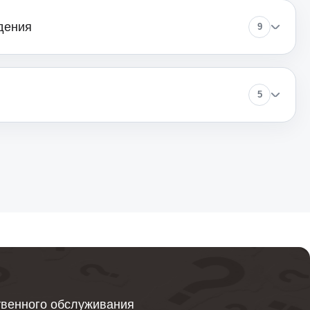
дения
9
830
5
1260
1230
1100
твенного обслуживания