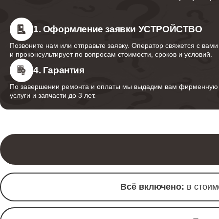
гладильных систем Bork
1. Оформление заявки УСТРОЙСТВО
Ремонт кнопок, клавиш, патрубков,
Позвоните нам или отправьте заявку. Оператор свяжется с вами
регуляторов мощности гладильных
и проконсультирует по вопросам стоимости, сроков и условий.
систем Bork
4. Гарантия
Ремонт дисплейного модуля или
По завершении ремонта и оплаты мы выдадим вам фирменную г
услуги и запчасти до 3 лет.
модуля индикации гладильных
систем Bork
Ремонт / восстановление цепи
питания или провода гладильных
систем Bork
Всё включено:
в стоим
Ремонт / восстановление
программного обеспечения
гладильных систем Bork