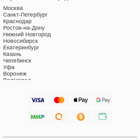
Ремонт индукционных плит
Ремонт роботов-пылесосов
Москва
Ремонт гладильных систем
Санкт-Петербург
Ремонт отпаривателей
Краснодар
Ремонт вертикальных
Ростов-на-Дону
пылесосов
Нижний Новгород
Новосибирск
Екатеринбург
Казань
Челябинск
Уфа
Воронеж
Волгоград
Барнаул
Ижевск
Тольятти
Ярославль
Саратов
Хабаровск
Томск
Тюмень
Иркутск