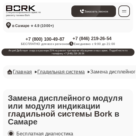
Заказать звонок
Специализированный сервис по
ремонту техники Bork
в Самаре
⭐ 4.9 (1000+)
+7 (846) 219-26-54
+7 (800) 100-49-87
БЕСПЛАТНО для всех регионов
Ежедневно с 9:00 до 21:00
Акция! Действует скидка в размере 25% на ремонт при первом обращении в наш сервис. Подробности по
телефону +7 (846) 219-26-54
Главная
Гладильная система
Замена дисплейног
Замена дисплейного модуля
или модуля индикации
гладильной системы Bork
в
Самаре
Бесплатная диагностика