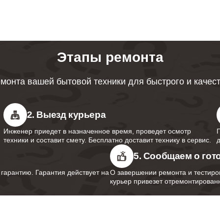
от 80 минут
Этапы ремонта
от 80 минут
монта вашей бытовой техники для быстрого и качес
от 80 минут
2. Выезд курьера
Инженер приедет в назначенное время, проведет осмотр
техники и составит смету. Бесплатно доставит технику в сервис.
от 100 минут
5. Сообщаем о гот
арантию. Гарантия действует на
О завершении ремонта и тестиро
курьер привезет отремонтированн