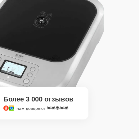
Более 3 000 отзывов
нам доверяют 🌟🌟🌟🌟🌟