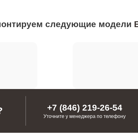
от 80 минут
монтируем следующие модели
от 80 минут
ия
от 70 минут
от 110 минут
от 70 минут
+7 (846) 219-26-54
?
Уточните у менеджера по телефону
от 100 минут