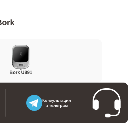
800
Bork
600
1100
Bork U891
1400
700
Консультация
в телеграм
500