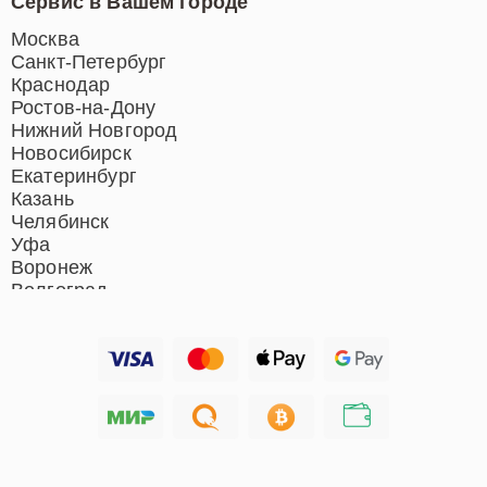
Сервис в Вашем городе
Ремонт индукционных плит
Ремонт роботов-пылесосов
Москва
Ремонт гладильных систем
Санкт-Петербург
Ремонт отпаривателей
Краснодар
Ремонт вертикальных
Ростов-на-Дону
пылесосов
Нижний Новгород
Новосибирск
Екатеринбург
Казань
Челябинск
Уфа
Воронеж
Волгоград
Барнаул
Ижевск
Тольятти
Ярославль
Саратов
Хабаровск
Томск
Тюмень