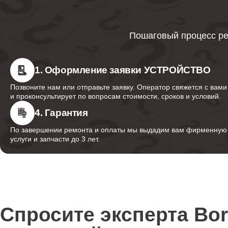
Ремонт термостата
Пошаговый процесс ре
Ремонт счетчика воды
1. Оформление заявки УСТРОЙСТВО
Позвоните нам или отправьте заявку. Оператор свяжется с вами
Ремонт дренажного клапана
и проконсультирует по вопросам стоимости, сроков и условий.
4. Гарантия
По завершении ремонта и оплаты мы выдадим вам фирменную г
Ремонт кофемолки
услуги и запчасти до 3 лет.
Ремонт термоблока
Спросите эксперта Bo
Ремонт гидросистемы