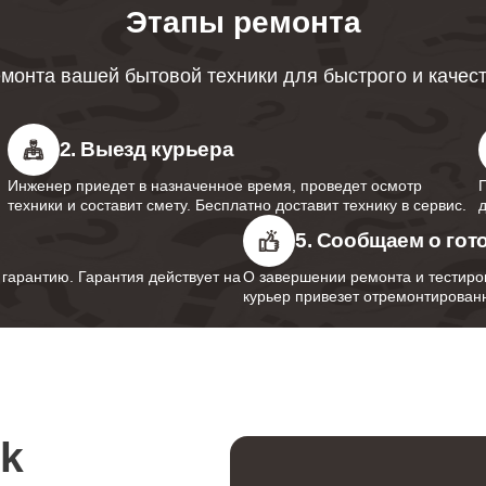
от 110 минут
Этапы ремонта
монта вашей бытовой техники для быстрого и качес
от 70 минут
2. Выезд курьера
от 90 минут
Инженер приедет в назначенное время, проведет осмотр
техники и составит смету. Бесплатно доставит технику в сервис.
5. Сообщаем о гот
от 120 минут
арантию. Гарантия действует на
О завершении ремонта и тестиро
курьер привезет отремонтированн
от 120 минут
rk
от 80 минут