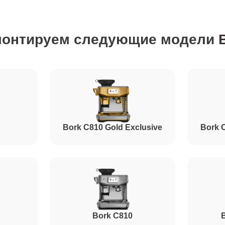
от 80 минут
монтируем следующие модели
от 110 минут
от 60 минут
от 80 минут
Bork C810 Gold Exclusive
Bork 
от 80 минут
от 100 минут
Bork C810
B