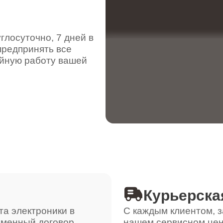
от 110 минут
лосуточно, 7 дней в
предпринять все
ойную работу вашей
от 100 минут
от 120 минут
от 120 минут
от 50 минут
Курьерска
та электроники в
С каждым клиентом, з
ьменный договор,
нашем сервисном цен