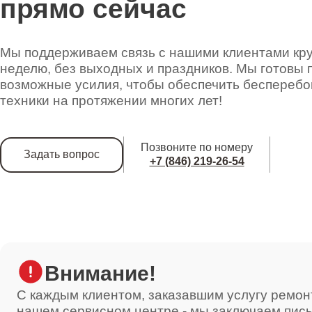
прямо сейчас
Ремонт двигателя кофемолки
Мы поддерживаем связь с нашими клиентами круг
неделю, без выходных и праздников. Мы готовы 
возможные усилия, чтобы обеспечить беспереб
Ремонт ЦЗУ
техники на протяжении многих лет!
Позвоните по номеру
Задать вопрос
Декальцинация
+7 (846) 219-26-54
Ремонт фильтров
Внимание!
Ремонт ТЭНа
С каждым клиентом, заказавшим услугу ремон
нашем сервисном центре - мы заключаем пис