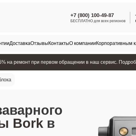
+7 (800) 100-49-87
БЕСПЛАТНО для всех регионов
нтии
Доставка
Отзывы
Контакты
О компании
Корпоративным 
25% на ремонт при первом обращении в наш сервис. Подробн
блока
заварного
ы Bork
в