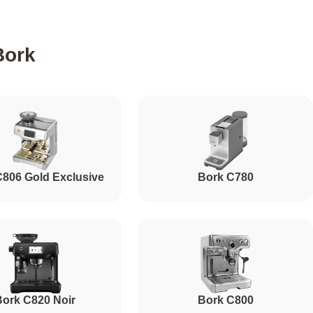
590
Bork
790
280
C806 Gold Exclusive
Bork C780
400
520
580
ork C820 Noir
Bork C800