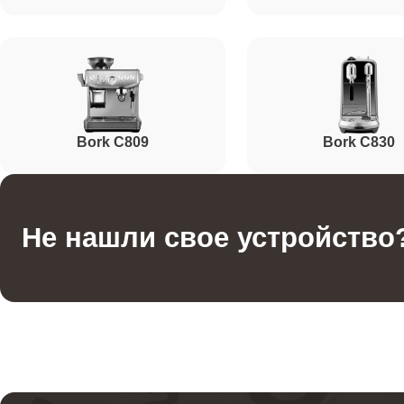
Ремонт заварного блока
Чистка клапана
Bork C809
Bork C830
Ремонт или ремонт пароблока
Не нашли свое устройство
Ремонт бойлера
Ремонт помпы