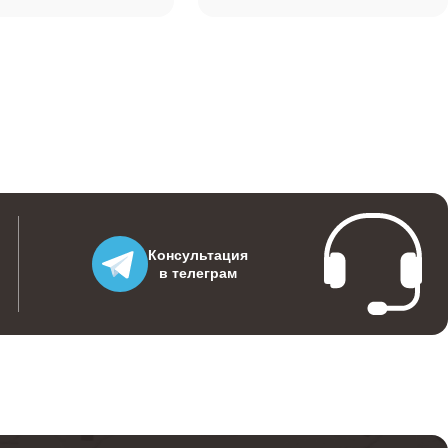
590
700
500
Консультация
в телеграм
560
520