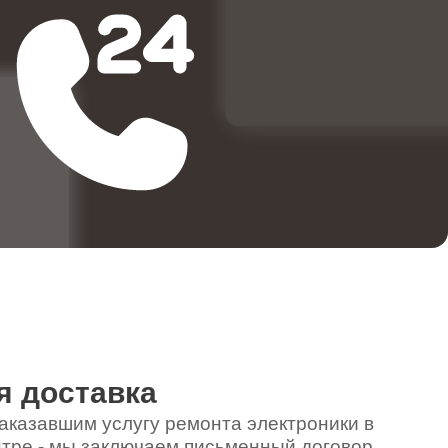
580
970
400
790
я доставка
590
аказавшим услугу ремонта электроники в
тре - мы заключаем письменный договор,