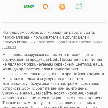
Саратов
Хабаровск
Томск
Тюмень
Иркутск
Самара
Используем cookies для корректной работы сайта,
Омск
персонализации пользователей и других целей,
Красноярск
предусмотренных
политикой обработки персональных
Пермь
данных
Ульяновск
Киров
Мы специализируемся на ремонте и техническом
Архангельск
обслуживании продукции Bork. Несмотря на то что мы
Астрахань
не являемся официальным сервисным центром, наша
команда профессионалов предоставляет
Белгород
высококачественные услуги постгарантийного ремонта.
Благовещенск
Мы также предлагаем услуги по диагностике,
Брянск
техническому обслуживанию и настройке всех типов
Владивосток
устройств Борк. Обратите внимание, что цены,
Владикавказ
указанные на нашем сайте, носят информационный
Владимир
характер и не являются официальным предложением.
Волжский
Точные цены можно узнать, связавшись с нашими
Вологда
менеджерами. Торговая марка Bork, упомянутая на