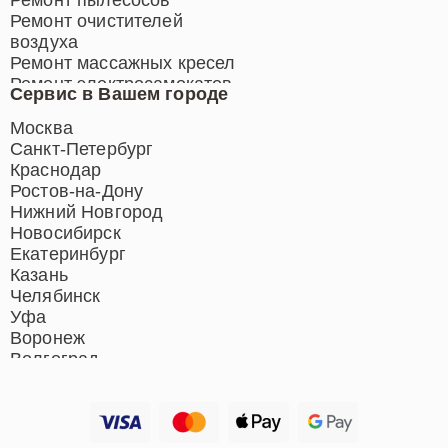
Ремонт очистителей
воздуха
Ремонт массажных кресел
Ремонт электросамокатов
Сервис в Вашем городе
Ремонт индукционных плит
Ремонт роботов-пылесосов
Москва
Ремонт гладильных систем
Санкт-Петербург
Ремонт отпаривателей
Краснодар
Ремонт вертикальных
Ростов-на-Дону
пылесосов
Нижний Новгород
Новосибирск
Екатеринбург
Казань
Челябинск
Уфа
Воронеж
Волгоград
Барнаул
Ижевск
Тольятти
Ярославль