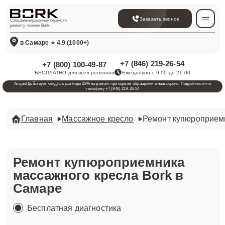
Заказать звонок
Специализированный сервис по
ремонту техники Bork
в Самаре
⭐ 4.9 (1000+)
+7 (846) 219-26-54
+7 (800) 100-49-87
БЕСПЛАТНО для всех регионов
Ежедневно с 9:00 до 21:00
Акция! Действует скидка в размере 25% на ремонт при первом обращении в наш сервис. Подробности по
телефону +7 (846) 219-26-54
Главная
Массажное кресло
Ремонт купюроприем
Ремонт купюроприемника
массажного кресла Bork
в
Самаре
Бесплатная диагностика