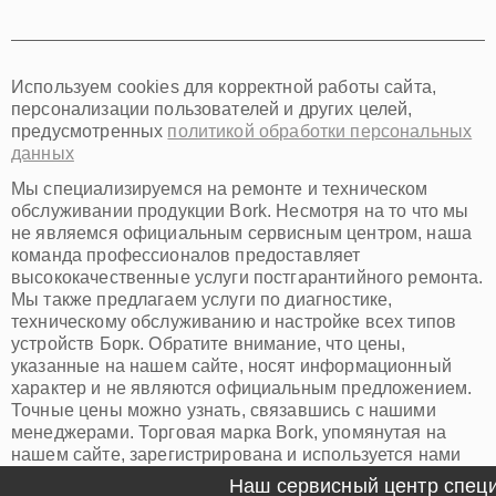
Томск
Тюмень
Иркутск
Самара
Используем cookies для корректной работы сайта,
Омск
персонализации пользователей и других целей,
Красноярск
предусмотренных
политикой обработки персональных
Пермь
данных
Ульяновск
Киров
Мы специализируемся на ремонте и техническом
Архангельск
обслуживании продукции Bork. Несмотря на то что мы
Астрахань
не являемся официальным сервисным центром, наша
команда профессионалов предоставляет
Белгород
высококачественные услуги постгарантийного ремонта.
Благовещенск
Мы также предлагаем услуги по диагностике,
Брянск
техническому обслуживанию и настройке всех типов
Владивосток
устройств Борк. Обратите внимание, что цены,
Владикавказ
указанные на нашем сайте, носят информационный
Владимир
характер и не являются официальным предложением.
Волжский
Точные цены можно узнать, связавшись с нашими
Вологда
менеджерами. Торговая марка Bork, упомянутая на
Грозный
нашем сайте, зарегистрирована и используется нами
Иваново
исключительно для информационных целей.
Наш сервисный центр специа
Йошкар-Ола