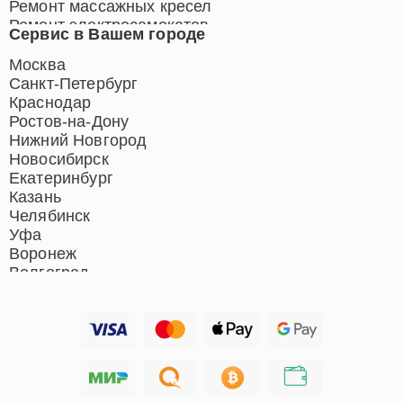
Ремонт массажных кресел
Ремонт электросамокатов
Сервис в Вашем городе
Ремонт индукционных плит
Ремонт роботов-пылесосов
Москва
Ремонт гладильных систем
Санкт-Петербург
Ремонт отпаривателей
Краснодар
Ремонт вертикальных
Ростов-на-Дону
пылесосов
Нижний Новгород
Новосибирск
Екатеринбург
Казань
Челябинск
Уфа
Воронеж
Волгоград
Барнаул
Ижевск
Тольятти
Ярославль
Саратов
Хабаровск