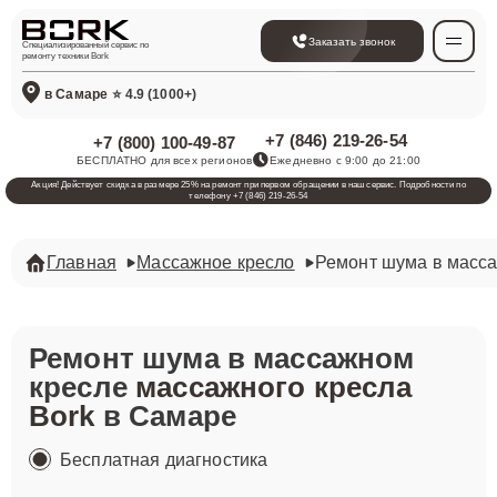
Заказать звонок
Специализированный сервис по
ремонту техники Bork
в Самаре
⭐ 4.9 (1000+)
+7 (846) 219-26-54
+7 (800) 100-49-87
БЕСПЛАТНО для всех регионов
Ежедневно с 9:00 до 21:00
Акция! Действует скидка в размере 25% на ремонт при первом обращении в наш сервис. Подробности по
телефону +7 (846) 219-26-54
Главная
Массажное кресло
Ремонт шума в масс
Ремонт шума в массажном
кресле
массажного кресла
Bork
в Самаре
Бесплатная диагностика