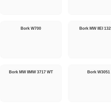
Прошивка
Ремонт конденсатора
Bork W700
Bork MW IIEI 132
Ремонт таймера
Ремонт предохранителя
Bork MW IIMW 3717 WT
Bork W3051