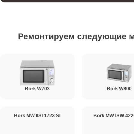
Ремонт вентилятора
Ремонтируем следующие 
Ремонт ТЭН
Ремонт датчиков
Bork W703
Bork W800
Ремонт платы управления (восстановление)
Ремонт платы управления
Bork MW IISI 1723 SI
Bork MW ISW 42