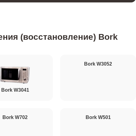
500
ния (восстановление) Bork
1000
Bork W3052
450
Bork W3041
500
500
Bork W702
Bork W501