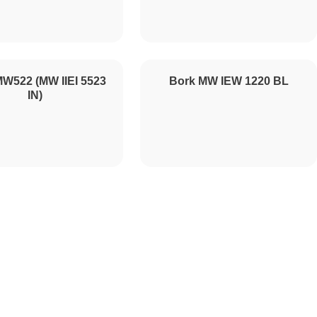
1000
450
W522 (MW IIEI 5523
Bork MW IEW 1220 BL
IN)
500
500