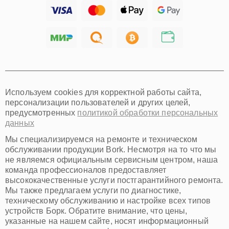
Тольятти
Ярославль
Саратов
Хабаровск
Томск
Тюмень
Иркутск
Самара
Используем cookies для корректной работы сайта,
Омск
персонализации пользователей и других целей,
Красноярск
предусмотренных
политикой обработки персональных
Пермь
данных
Ульяновск
Киров
Мы специализируемся на ремонте и техническом
Архангельск
обслуживании продукции Bork. Несмотря на то что мы
Астрахань
не являемся официальным сервисным центром, наша
команда профессионалов предоставляет
Белгород
высококачественные услуги постгарантийного ремонта.
Благовещенск
Мы также предлагаем услуги по диагностике,
Брянск
техническому обслуживанию и настройке всех типов
Владивосток
устройств Борк. Обратите внимание, что цены,
Владикавказ
указанные на нашем сайте, носят информационный
Владимир