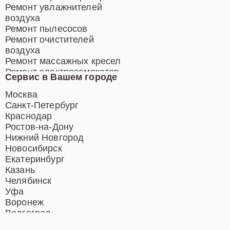
Ремонт увлажнителей
воздуха
Ремонт пылесосов
Ремонт очистителей
воздуха
Ремонт массажных кресел
Ремонт электросамокатов
Сервис в Вашем городе
Ремонт индукционных плит
Ремонт роботов-пылесосов
Москва
Ремонт гладильных систем
Санкт-Петербург
Ремонт отпаривателей
Краснодар
Ремонт вертикальных
Ростов-на-Дону
пылесосов
Нижний Новгород
Новосибирск
Екатеринбург
Казань
Челябинск
Уфа
Воронеж
Волгоград
Барнаул