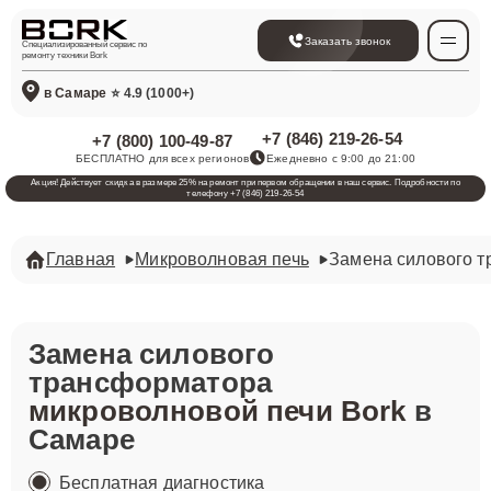
Заказать звонок
Специализированный сервис по
ремонту техники Bork
в Самаре
⭐ 4.9 (1000+)
+7 (846) 219-26-54
+7 (800) 100-49-87
БЕСПЛАТНО для всех регионов
Ежедневно с 9:00 до 21:00
Акция! Действует скидка в размере 25% на ремонт при первом обращении в наш сервис. Подробности по
телефону +7 (846) 219-26-54
Главная
Микроволновая печь
Замена силового 
Замена силового
трансформатора
микроволновой печи Bork
в
Самаре
Бесплатная диагностика