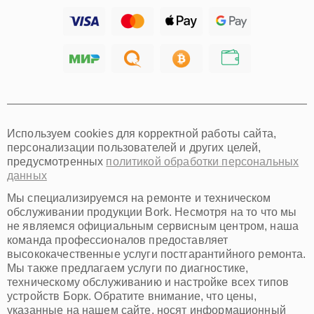
Ижевск
Тольятти
Ярославль
Саратов
Хабаровск
Томск
Тюмень
Иркутск
Самара
Используем cookies для корректной работы сайта,
Омск
персонализации пользователей и других целей,
Красноярск
предусмотренных
политикой обработки персональных
Пермь
данных
Ульяновск
Киров
Мы специализируемся на ремонте и техническом
Архангельск
обслуживании продукции Bork. Несмотря на то что мы
Астрахань
не являемся официальным сервисным центром, наша
команда профессионалов предоставляет
Белгород
высококачественные услуги постгарантийного ремонта.
Благовещенск
Мы также предлагаем услуги по диагностике,
Брянск
техническому обслуживанию и настройке всех типов
Владивосток
устройств Борк. Обратите внимание, что цены,
Владикавказ
указанные на нашем сайте, носят информационный