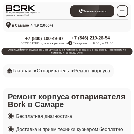
Заказать звонок
Специализированный сервис по
ремонту техники Bork
в Самаре
⭐ 4.9 (1000+)
+7 (846) 219-26-54
+7 (800) 100-49-87
БЕСПЛАТНО для всех регионов
Ежедневно с 9:00 до 21:00
Акция! Действует скидка в размере 25% на ремонт при первом обращении в наш сервис. Подробности по
телефону +7 (846) 219-26-54
Главная
Отпариватель
Ремонт корпуса
Ремонт корпуса
отпаривателя
Bork
в Самаре
Бесплатная диагностика
Доставка и прием техники курьером бесплатно