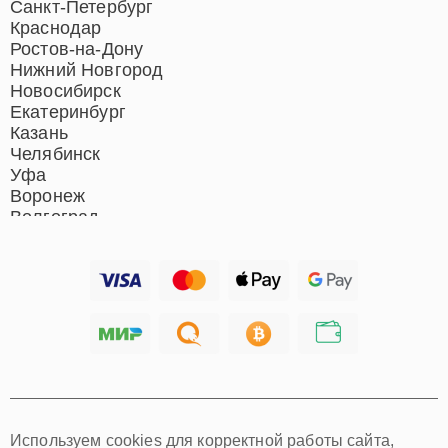
Ремонт гладильных систем
Санкт-Петербург
Ремонт отпаривателей
Краснодар
Ремонт вертикальных
Ростов-на-Дону
пылесосов
Нижний Новгород
Новосибирск
Екатеринбург
Казань
Челябинск
Уфа
Воронеж
Волгоград
Барнаул
Ижевск
Тольятти
Ярославль
Саратов
Хабаровск
Томск
Тюмень
Иркутск
Самара
Используем cookies для корректной работы сайта,
Омск