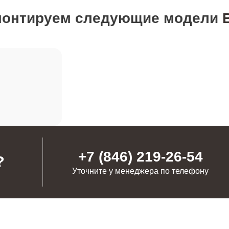
монтируем следующие модели
от 60 минут
от 70 минут
от 60 минут
от 80 минут
+7 (846) 219-26-54
?
Уточните у менеджера по телефону
от 100 минут