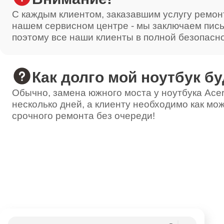
Ремонт шнура питания
С каждым клиентом, заказавшим услугу ремон
нашем сервисном центре - мы заключаем пис
поэтому все наши клиенты в полной безопасн
Настройка
Как долго мой ноутбук бу
Простой ремонт основной платы
Обычно, замена южного моста у ноутбука Acer
несколько дней, а клиенту необходимо как мож
срочного ремонта без очереди!
Ремонт термостата
Ремонт датчика
Комплексная чистка