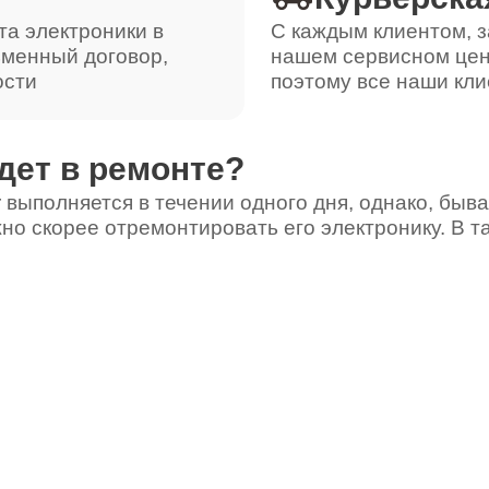
от 100 минут
та электроники в
С каждым клиентом, з
ьменный договор,
нашем сервисном цен
ости
поэтому все наши кли
от 50 минут
дет в ремонте?
от 50 минут
 выполняется в течении одного дня, однако, быва
но скорее отремонтировать его электронику. В т
от 90 минут
от 50 минут
от 40 минут