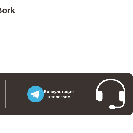
Bork
2200
2300
2000
600
Консультация
в телеграм
600