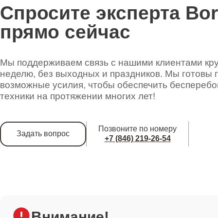
Спросите эксперта Bo
прямо сейчас
Ремонт пароклапана
Мы поддерживаем связь с нашими клиентами круг
Ремонт терморегулятора
неделю, без выходных и праздников. Мы готовы 
возможные усилия, чтобы обеспечить беспереб
техники на протяжении многих лет!
Ремонт парошланга
Позвоните по номеру
Задать вопрос
+7 (846) 219-26-54
Ремонт прокладок
Ремонт электромагнитного клапана
Внимание!