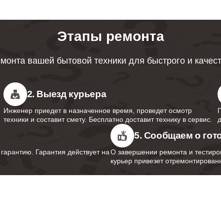
от 70 минут
Этапы ремонта
от 100 минут
монта вашей бытовой техники для быстрого и качес
от 70 минут
2. Выезд курьера
Инженер приедет в назначенное время, проведет осмотр
техники и составит смету. Бесплатно доставит технику в сервис.
от 50 минут
5. Сообщаем о гот
арантию. Гарантия действует на
О завершении ремонта и тестиро
курьер привезет отремонтированн
от 40 минут
от 50 минут