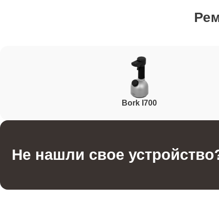
Ре
Ремонт после залития
Устранение ошибок
Bork I700
Ремонт кнопки подачи пара
Ремонт регулятора температуры
Не нашли свое устройство
Ремонт крышки аварийного клапана