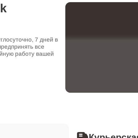
rk
от 50 минут
лосуточно, 7 дней в
от 70 минут
предпринять все
ойную работу вашей
от 90 минут
от 90 минут
от 110 минут
Курьерска