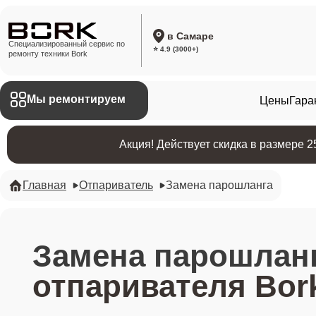
в Самаре
Специализированный сервис по
⭐ 4.9 (3000+)
ремонту техники Bork
Мы ремонтируем
Цены
Гара
Акция! Действует скидка в размере 
Главная
Отпариватель
Замена парошланга
Замена парошлан
отпаривателя Bor