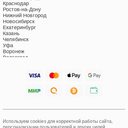
Ремонт отпаривателей
Краснодар
Ремонт вертикальных
Ростов-на-Дону
пылесосов
Нижний Новгород
Новосибирск
Екатеринбург
Казань
Челябинск
Уфа
Воронеж
Волгоград
Барнаул
Ижевск
Тольятти
Ярославль
Саратов
Хабаровск
Томск
Тюмень
Иркутск
Самара
Используем cookies для корректной работы сайта,
Омск
персонализации пользователей и других целей,