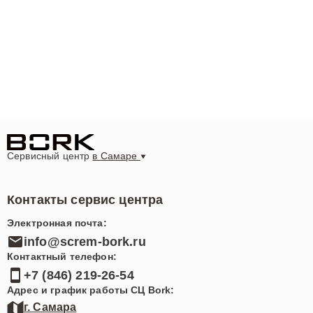
заполнить форму на нашем сайте. Наша команда
оперативно свяжется с вами для уточнения деталей и
организации визита специалиста.
Мы гордимся предоставлением исключительного
уровня обслуживания и стремимся обеспечить
каждому клиенту в Самаре быстрое и качественное
решение проблем с парогенераторами. Посетите нас
по адресу Московское шоссе, 3, чтобы узнать больше
Сервисный центр
в Самаре
о наших услугах и специальных предложениях.
Контакты сервис центра
Электронная почта:
info@screm-bork.ru
Контактный телефон:
+7 (846) 219-26-54
Адрес и график работы СЦ Bork:
г. Самара