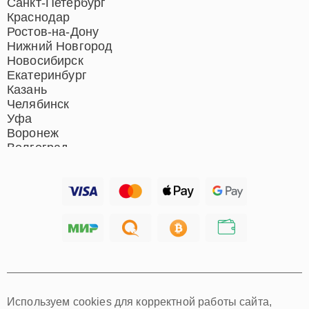
Ремонт гладильных систем
Санкт-Петербург
Ремонт отпаривателей
Краснодар
Ремонт вертикальных
Ростов-на-Дону
пылесосов
Нижний Новгород
Новосибирск
Екатеринбург
Казань
Челябинск
Уфа
Воронеж
Волгоград
Барнаул
Ижевск
Тольятти
Ярославль
Саратов
Хабаровск
Томск
Тюмень
Иркутск
Самара
Используем cookies для корректной работы сайта,
Омск