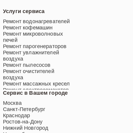
Услуги сервиса
Ремонт водонагревателей
Ремонт кофемашин
Ремонт микроволновых
печей
Ремонт парогенераторов
Ремонт увлажнителей
воздуха
Ремонт пылесосов
Ремонт очистителей
воздуха
Ремонт массажных кресел
Ремонт электросамокатов
Сервис в Вашем городе
Ремонт индукционных плит
Ремонт роботов-пылесосов
Москва
Ремонт гладильных систем
Санкт-Петербург
Ремонт отпаривателей
Краснодар
Ремонт вертикальных
Ростов-на-Дону
пылесосов
Нижний Новгород