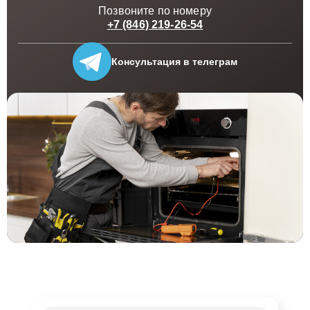
Позвоните по номеру
Кроме того, регулярная профилактика и очистка
+7 (846) 219-26-54
пылесосов Борк значительно продлевает срок их
службы и предотвращает возникновение более
Консультация
в телеграм
серьезных поломок. Мастера нашей службы отлично
информированы о технических особенностях данных
устройств и готовы предоставить качественные
рекомендации по эксплуатации после проведения
ремонта.
Оригинальные запчасти и
гарантийное обслуживание
При выполнении ремонтных работ напольных
пылесосов в Самаре, наша компания использует
исключительно оригинальные запасные части Bork.
Это гарантирует не только восстановление
функциональности оборудования, но и его