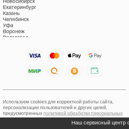
Новосибирск
Екатеринбург
Казань
Челябинск
Уфа
Воронеж
Волгоград
Барнаул
Ижевск
Тольятти
Ярославль
Саратов
Хабаровск
Томск
Тюмень
Иркутск
Самара
Используем cookies для корректной работы сайта,
Омск
персонализации пользователей и других целей,
Красноярск
предусмотренных
политикой обработки персональных
Пермь
данных
Ульяновск
Наш сервисный центр спец
Киров
Мы специализируемся на ремонте и техническом