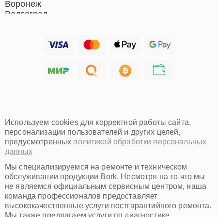
Воронеж
Волгоград
Барнаул
Ижевск
Тольятти
Ярославль
Саратов
Хабаровск
Томск
Тюмень
Иркутск
Самара
Используем cookies для корректной работы сайта,
Омск
персонализации пользователей и других целей,
Красноярск
предусмотренных
политикой обработки персональных
Пермь
данных
Ульяновск
Киров
Мы специализируемся на ремонте и техническом
Архангельск
обслуживании продукции Bork. Несмотря на то что мы
Астрахань
не являемся официальным сервисным центром, наша
команда профессионалов предоставляет
Белгород
высококачественные услуги постгарантийного ремонта.
Благовещенск
Мы также предлагаем услуги по диагностике,