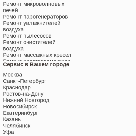
Ремонт микроволновых
печей
Ремонт парогенераторов
Ремонт увлажнителей
воздуха
Ремонт пылесосов
Ремонт очистителей
воздуха
Ремонт массажных кресел
Ремонт электросамокатов
Сервис в Вашем городе
Ремонт индукционных плит
Ремонт роботов-пылесосов
Москва
Ремонт гладильных систем
Санкт-Петербург
Ремонт отпаривателей
Краснодар
Ремонт вертикальных
Ростов-на-Дону
пылесосов
Нижний Новгород
Новосибирск
Екатеринбург
Казань
Челябинск
Уфа