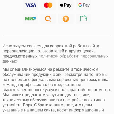
Тольятти
Ярославль
Саратов
Хабаровск
Томск
Тюмень
Иркутск
Самара
Используем cookies для корректной работы сайта,
Омск
персонализации пользователей и других целей,
Красноярск
предусмотренных
политикой обработки персональных
Пермь
данных
Ульяновск
Киров
Мы специализируемся на ремонте и техническом
Архангельск
обслуживании продукции Bork. Несмотря на то что мы
Астрахань
не являемся официальным сервисным центром, наша
команда профессионалов предоставляет
Белгород
высококачественные услуги постгарантийного ремонта.
Благовещенск
Мы также предлагаем услуги по диагностике,
Брянск
техническому обслуживанию и настройке всех типов
Владивосток
устройств Борк. Обратите внимание, что цены,
Владикавказ
указанные на нашем сайте, носят информационный
Владимир