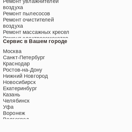
Ремонт увлажнителей
воздуха
Ремонт пылесосов
Ремонт очистителей
воздуха
Ремонт массажных кресел
Ремонт электросамокатов
Сервис в Вашем городе
Ремонт индукционных плит
Ремонт роботов-пылесосов
Москва
Ремонт гладильных систем
Санкт-Петербург
Ремонт отпаривателей
Краснодар
Ремонт вертикальных
Ростов-на-Дону
пылесосов
Нижний Новгород
Новосибирск
Екатеринбург
Казань
Челябинск
Уфа
Воронеж
Волгоград
Барнаул
Ижевск