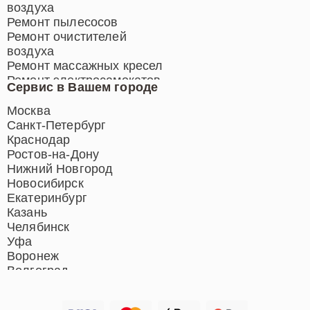
воздуха
Ремонт пылесосов
Ремонт очистителей
воздуха
Ремонт массажных кресел
Ремонт электросамокатов
Сервис в Вашем городе
Ремонт индукционных плит
Ремонт роботов-пылесосов
Москва
Ремонт гладильных систем
Санкт-Петербург
Ремонт отпаривателей
Краснодар
Ремонт вертикальных
Ростов-на-Дону
пылесосов
Нижний Новгород
Новосибирск
Екатеринбург
Казань
Челябинск
Уфа
Воронеж
Волгоград
Барнаул
Ижевск