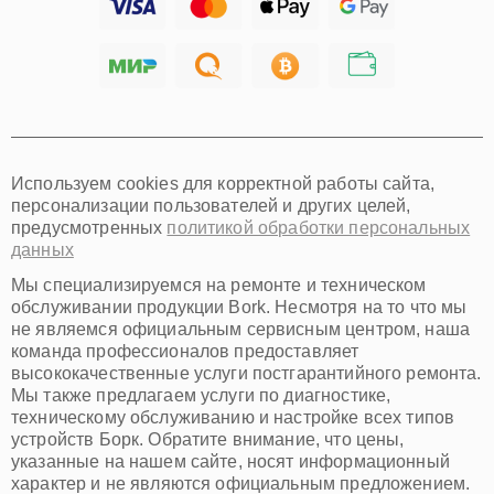
Тольятти
Ярославль
Саратов
Хабаровск
Томск
Тюмень
Иркутск
Самара
Используем cookies для корректной работы сайта,
Омск
персонализации пользователей и других целей,
Красноярск
предусмотренных
политикой обработки персональных
Пермь
данных
Ульяновск
Киров
Мы специализируемся на ремонте и техническом
Архангельск
обслуживании продукции Bork. Несмотря на то что мы
Астрахань
не являемся официальным сервисным центром, наша
команда профессионалов предоставляет
Белгород
высококачественные услуги постгарантийного ремонта.
Благовещенск
Мы также предлагаем услуги по диагностике,
Брянск
техническому обслуживанию и настройке всех типов
Владивосток
устройств Борк. Обратите внимание, что цены,
Владикавказ
указанные на нашем сайте, носят информационный
Владимир
характер и не являются официальным предложением.
Волжский