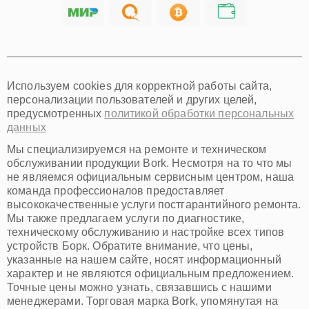
Саратов
Хабаровск
Томск
Тюмень
Иркутск
Самара
Используем cookies для корректной работы сайта,
Омск
персонализации пользователей и других целей,
Красноярск
предусмотренных
политикой обработки персональных
Пермь
данных
Ульяновск
Киров
Мы специализируемся на ремонте и техническом
Архангельск
обслуживании продукции Bork. Несмотря на то что мы
Астрахань
не являемся официальным сервисным центром, наша
команда профессионалов предоставляет
Белгород
высококачественные услуги постгарантийного ремонта.
Благовещенск
Мы также предлагаем услуги по диагностике,
Брянск
техническому обслуживанию и настройке всех типов
Владивосток
устройств Борк. Обратите внимание, что цены,
Владикавказ
указанные на нашем сайте, носят информационный
Владимир
характер и не являются официальным предложением.
Волжский
Точные цены можно узнать, связавшись с нашими
Вологда
менеджерами. Торговая марка Bork, упомянутая на
Грозный