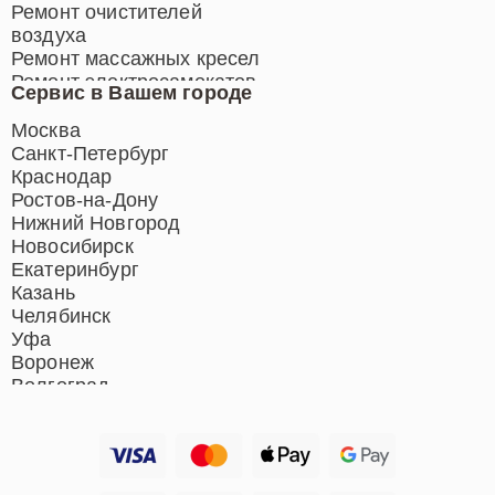
Ремонт очистителей
воздуха
Ремонт массажных кресел
Ремонт электросамокатов
Сервис в Вашем городе
Ремонт индукционных плит
Ремонт роботов-пылесосов
Москва
Ремонт гладильных систем
Санкт-Петербург
Ремонт отпаривателей
Краснодар
Ремонт вертикальных
Ростов-на-Дону
пылесосов
Нижний Новгород
Новосибирск
Екатеринбург
Казань
Челябинск
Уфа
Воронеж
Волгоград
Барнаул
Ижевск
Тольятти
Ярославль