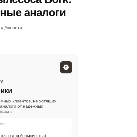
нные аналоги
надёжности
ТА
лики
мных клиентов, не хотящих
 аналоги от надёжных
ивают:
ния
аточно для большинства)