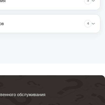
ния
5
ов
4
твенного обслуживания