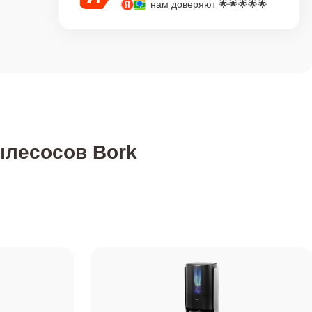
нам доверяют 🌟🌟🌟🌟🌟
ылесосов Bork