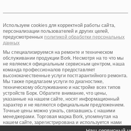
Томск
Тюмень
Иркутск
Самара
Используем cookies для корректной работы сайта,
Омск
персонализации пользователей и других целей,
Красноярск
предусмотренных
политикой обработки персональных
Пермь
данных
Ульяновск
Киров
Мы специализируемся на ремонте и техническом
Архангельск
обслуживании продукции Bork. Несмотря на то что мы
Астрахань
не являемся официальным сервисным центром, наша
команда профессионалов предоставляет
Белгород
высококачественные услуги постгарантийного ремонта.
Благовещенск
Мы также предлагаем услуги по диагностике,
Брянск
техническому обслуживанию и настройке всех типов
Владивосток
устройств Борк. Обратите внимание, что цены,
Владикавказ
указанные на нашем сайте, носят информационный
Владимир
характер и не являются официальным предложением.
Волжский
Точные цены можно узнать, связавшись с нашими
Вологда
менеджерами. Торговая марка Bork, упомянутая на
Грозный
нашем сайте, зарегистрирована и используется нами
Иваново
исключительно для информационных целей.
Наш сервисный цен