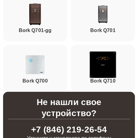
Bork Q701-gg
Bork Q701
Bork Q700
Bork Q710
Не нашли свое
устройство?
+7 (846) 219-26-54