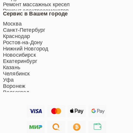
Ремонт массажных кресел
Ремонт электросамокатов
Сервис в Вашем городе
Ремонт индукционных плит
Ремонт роботов-пылесосов
Москва
Ремонт гладильных систем
Санкт-Петербург
Ремонт отпаривателей
Краснодар
Ремонт вертикальных
Ростов-на-Дону
пылесосов
Нижний Новгород
Новосибирск
Екатеринбург
Казань
Челябинск
Уфа
Воронеж
Волгоград
Барнаул
Ижевск
Тольятти
Ярославль
Саратов
Хабаровск