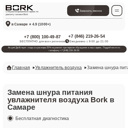
Заказать звонок
Специализированный сервис по
ремонту техники Bork
в Самаре
⭐ 4.9 (1000+)
+7 (846) 219-26-54
+7 (800) 100-49-87
БЕСПЛАТНО для всех регионов
Ежедневно с 9:00 до 21:00
Акция! Действует скидка в размере 25% на ремонт при первом обращении в наш сервис. Подробности по
телефону +7 (846) 219-26-54
Главная
Увлажнитель воздуха
Замена шнура пит
Замена шнура питания
увлажнителя воздуха Bork
в
Самаре
Бесплатная диагностика